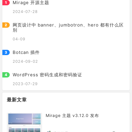
Mirage 开源主题
2024-07-28
网页设计中 banner、jumbotron、hero 都有什么区
别
04-09
Botcan 插件
2024-09-02
WordPress 密码生成和密码验证
2023-07-29
最新文章
Mirage 主题 v3.12.0 发布