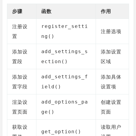
步骤
函数
作用
注册设
register_setti
注册选项
置
ng()
添加设
add_settings_s
添加设置
置段
区域
ection()
添加设
add_settings_f
添加具体
置字段
设置项
ield()
渲染设
add_options_pa
创建设置
置页面
页面
ge()
获取设
读取用户
get_option()