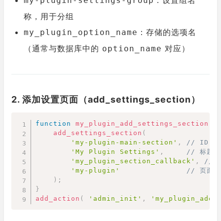
my-plugin-settings-group
称，用于分组
：存储的选项名
my_plugin_option_name
（通常与数据库中的
对应）
option_name
2. 添加设置页面（add_settings_section）
Copy
function
my_plugin_add_settings_section
(
)
add_settings_section
(
'my-plugin-main-section'
,
// ID
'My Plugin Settings'
,
// 标题
'my_plugin_section_callback'
,
//
'my-plugin'
// 页面 
)
;
}
add_action
(
'admin_init'
,
'my_plugin_add_