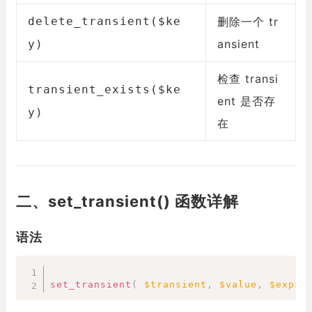
delete_transient($ke
删除一个 tr
ansient
y)
检查 transi
transient_exists($ke
ent 是否存
y)
在
二、set_transient() 函数详解
语法
Copy
set_transient
(
$transient
,
$value
,
$expir