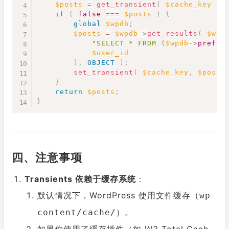
$posts
=
get_transient
(
$cache_key
)
;
if
(
false
===
$posts
)
{
global
$wpdb
;
$posts
=
$wpdb
->
get_results
(
$wpd
"SELECT * FROM 
{
$wpdb
->
prefix
$user_id
)
,
OBJECT
)
;
set_transient
(
$cache_key
,
$posts
}
return
$posts
;
}
四、注意事项
Transients 依赖于缓存系统
：
默认情况下，WordPress 使用文件缓存（
wp-
）。
content/cache/