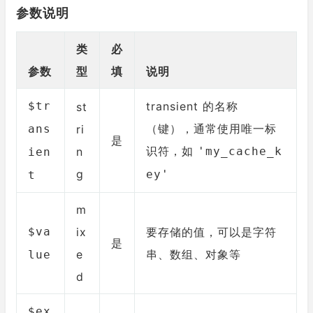
参数说明
类
必
参数
型
填
说明
$tr
transient 的名称
st
（键），通常使用唯一标
ans
ri
是
识符，如
n
'my_cache_k
ien
g
ey'
t
m
$va
ix
要存储的值，可以是字符
是
e
串、数组、对象等
lue
d
$ex