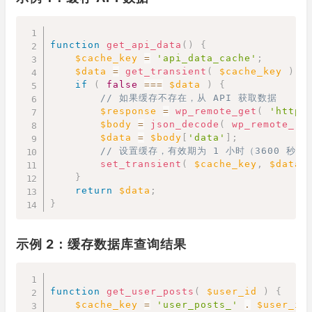
Copy
function
get_api_data
(
)
{
$cache_key
=
'api_data_cache'
;
$data
=
get_transient
(
$cache_key
)
;
if
(
false
===
$data
)
{
// 如果缓存不存在，从 API 获取数据
$response
=
wp_remote_get
(
'https
$body
=
json_decode
(
wp_remote_re
$data
=
$body
[
'data'
]
;
// 设置缓存，有效期为 1 小时（3600 秒）
set_transient
(
$cache_key
,
$data
,
}
return
$data
;
}
示例 2：缓存数据库查询结果
Copy
function
get_user_posts
(
$user_id
)
{
$cache_key
=
'user_posts_'
.
$user_id