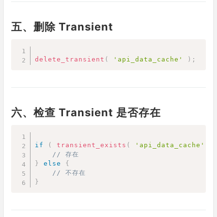
五、删除 Transient
Copy
delete_transient
(
'api_data_cache'
)
;
六、检查 Transient 是否存在
Copy
if
(
transient_exists
(
'api_data_cache'
)
// 存在
}
else
{
// 不存在
}