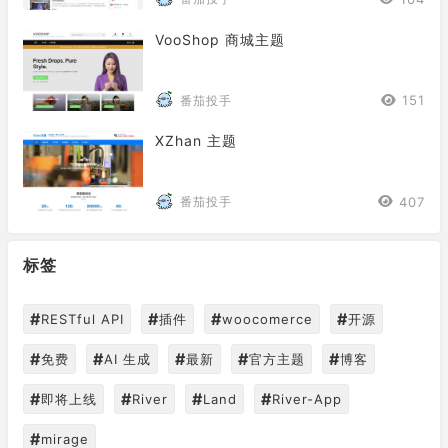
VooShop 商城主题
151
番茄投手
XZhan 主题
407
番茄投手
标签
#
#
#
#
RESTful API
插件
woocomerce
开源
#
#
#
#
#
免费
AI 生成
最新
官方主题
博客
#
#
#
#
即将上线
River
Land
River-App
#
mirage