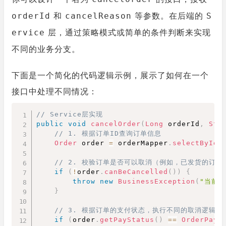
和
等参数。在后端的
orderId
cancelReason
S
层，通过策略模式或简单的条件判断来实现
ervice
不同的业务分支。
下面是一个简化的代码逻辑示例，展示了如何在一个
接口中处理不同情况：
Copy
// Service层实现
public
void
cancelOrder
(
Long
 orderId
,
Str
// 1. 根据订单ID查询订单信息
Order
 order 
=
 orderMapper
.
selectById
(
// 2. 校验订单是否可以取消（例如，已发货的订
if
(
!
order
.
canBeCancelled
(
)
)
{
throw
new
BusinessException
(
"当前
}
// 3. 根据订单的支付状态，执行不同的取消逻辑
if
(
order
.
getPayStatus
(
)
==
OrderPayS