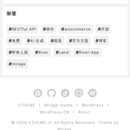
标签
#
#
#
#
RESTful API
插件
woocomerce
开源
#
#
#
#
#
免费
AI 生成
最新
官方主题
博客
#
#
#
#
即将上线
River
Land
River-App
#
mirage
VTHEME
Mirage theme
WordPress
WordPress CN
About
© 2026
VTHEME.cn
All Rights Reserved.
Theme by
Mirage