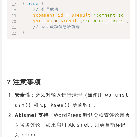
}
else
{
// 处理成功
$comment_id
=
$result
[
'comment_id'
]
;
$status
=
$result
[
'comment_status'
]
;
// 返回成功信息给前端
}
?️ 注意事项
安全性
：必须对输入进行清理（如使用
wp_unsl
和
等函数）。
ash()
wp_kses()
Akismet 支持
：WordPress 默认会检查评论是否
为垃圾评论，如果启用 Akismet，则会自动标记
为 spam。