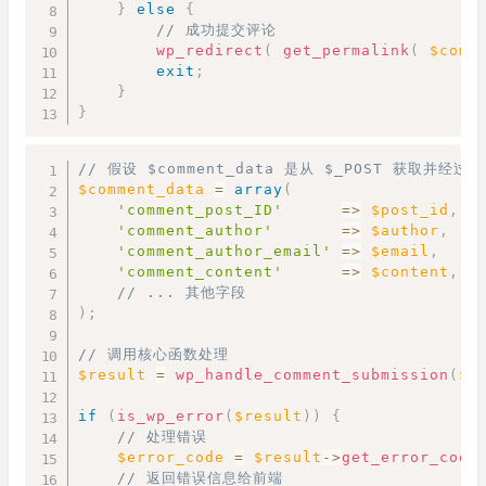
}
else
{
// 成功提交评论
wp_redirect
(
get_permalink
(
$comm
exit
;
}
}
Copy
// 假设 $comment_data 是从 $_POST 获取并经
$comment_data
=
array
(
'comment_post_ID'
=>
$post_id
,
'comment_author'
=>
$author
,
'comment_author_email'
=>
$email
,
'comment_content'
=>
$content
,
// ... 其他字段
)
;
// 调用核心函数处理
$result
=
wp_handle_comment_submission
(
$c
if
(
is_wp_error
(
$result
)
)
{
// 处理错误
$error_code
=
$result
->
get_error_code
// 返回错误信息给前端