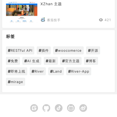
XZhan 主题
421
番茄投手
标签
#
#
#
#
RESTful API
插件
woocomerce
开源
#
#
#
#
#
免费
AI 生成
最新
官方主题
博客
#
#
#
#
即将上线
River
Land
River-App
#
mirage