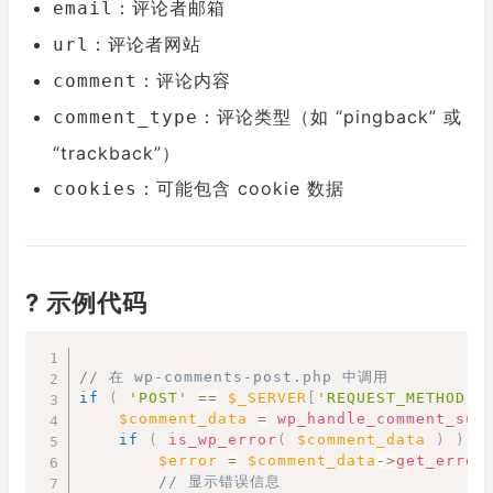
：评论者邮箱
email
：评论者网站
url
：评论内容
comment
：评论类型（如 “pingback” 或
comment_type
“trackback”）
：可能包含 cookie 数据
cookies
? 示例代码
Copy
// 在 wp-comments-post.php 中调用
if
(
'POST'
==
$_SERVER
[
'REQUEST_METHOD'
]
$comment_data
=
wp_handle_comment_sub
if
(
is_wp_error
(
$comment_data
)
)
{
$error
=
$comment_data
->
get_error
// 显示错误信息