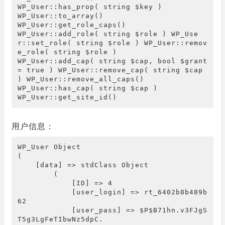
WP_User::has_prop( string $key )

WP_User::to_array()

WP_User::get_role_caps()

WP_User::add_role( string $role ) WP_Use
r::set_role( string $role ) WP_User::remov
e_role( string $role )

WP_User::add_cap( string $cap, bool $grant 
= true ) WP_User::remove_cap( string $cap 
) WP_User::remove_all_caps()

WP_User::has_cap( string $cap )

WP_User::get_site_id()
用户信息：
WP_User Object

(

    [data] => stdClass Object

        (

            [ID] => 4

            [user_login] => rt_6402b8b489b
62

            [user_pass] => $P$B71hn.v3FJgS
T5g3LgFeTIbwNz5dpC.
