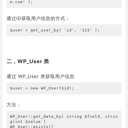
e.com' );
通过ID获取用户信息的方式：
$user = get_user_by( 'id', '123' );
二，WP_User 类
通过 WP_User 类获取用户信息
$user = new WP_User($id);
方法：
WP_User::get_data_by( string $field, strin
g|int $value )

WP_User::exists()
