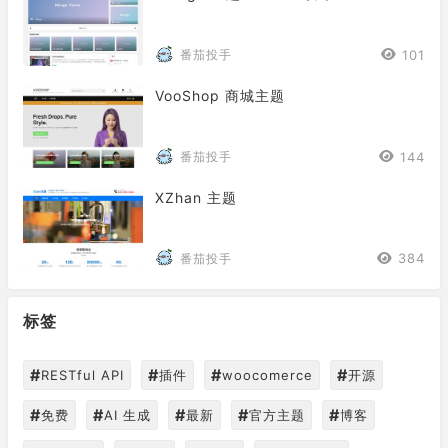
101
番茄投手
VooShop 商城主题
144
番茄投手
XZhan 主题
384
番茄投手
标签
#
#
#
#
RESTful API
插件
woocomerce
开源
#
#
#
#
#
免费
AI 生成
最新
官方主题
博客