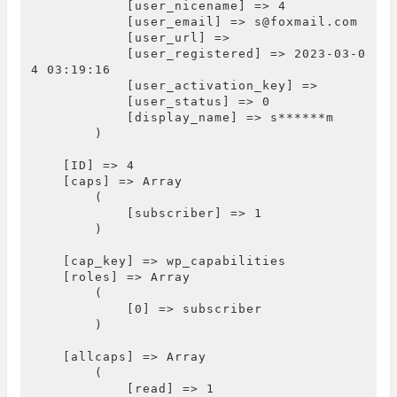
            [user_nicename] => 4

            [user_email] => s@foxmail.com

            [user_url] => 

            [user_registered] => 2023-03-0
4 03:19:16

            [user_activation_key] => 

            [user_status] => 0

            [display_name] => s******m

        )

    [ID] => 4

    [caps] => Array

        (

            [subscriber] => 1

        )

    [cap_key] => wp_capabilities

    [roles] => Array

        (

            [0] => subscriber

        )

    [allcaps] => Array

        (

            [read] => 1
