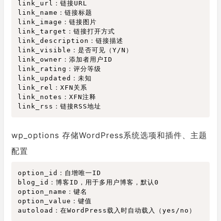
link_url：链接URL

link_name：链接标题

link_image：链接图片

link_target：链接打开方式

link_description：链接描述

link_visible：是否可见（Y/N）

link_owner：添加者用户ID

link_rating：评分等级

link_updated：未知

link_rel：XFN关系

link_notes：XFN注释

wp_options 存储WordPress系统选项和插件、主题
配置
option_id：自增唯一ID

blog_id：博客ID，用于多用户博客，默认0

option_name：键名

autoload
：在WordPress载入时自动载入（
yes