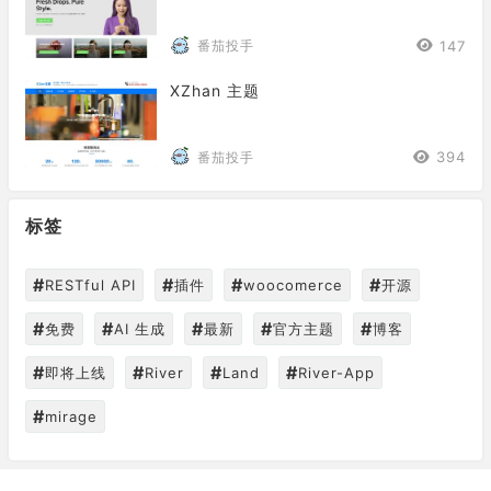
147
番茄投手
XZhan 主题
394
番茄投手
标签
#
#
#
#
RESTful API
插件
woocomerce
开源
#
#
#
#
#
免费
AI 生成
最新
官方主题
博客
#
#
#
#
即将上线
River
Land
River-App
#
mirage