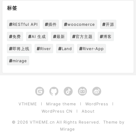
标签
#
#
#
#
RESTful API
插件
woocomerce
开源
#
#
#
#
#
免费
AI 生成
最新
官方主题
博客
#
#
#
#
即将上线
River
Land
River-App
#
mirage
VTHEME
Mirage theme
WordPress
WordPress CN
About
© 2026
VTHEME.cn
All Rights Reserved.
Theme by
Mirage