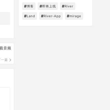
#
#
#
博客
即将上线
River
#
#
#
Land
River-App
mirage
载音频
下一篇