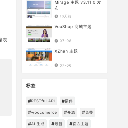
Mirage 主题 v3.11.0 发
布
16天前
VooShop 商城主题
端表
07-08
XZhan 主题
07-06
标签
#
#
RESTful API
插件
#
#
#
woocomerce
开源
免费
#
#
#
AI 生成
最新
官方主题