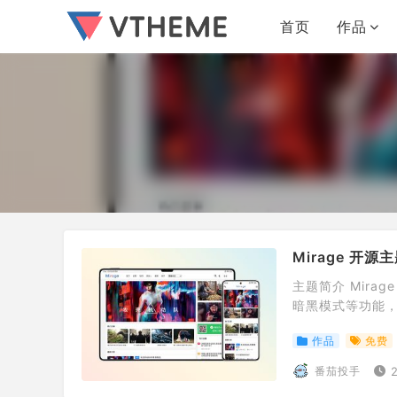
首页
作品
Mirage 开源
主题简介 Mira
暗黑模式等功能，
无加密 支持白天
作品
免费
英俄日韩多种语言
番茄投手