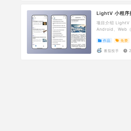
LightV 小程
项目介绍 Light
Android、W
发，后端基于 Lig
作品
免费
项目截图 主题配置 仓库
番茄投手