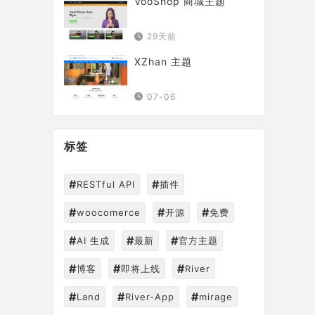
VooShop 商城主题
29天前
XZhan 主题
07-06
标签
#
#
RESTful API
插件
#
#
#
woocomerce
开源
免费
#
#
#
AI 生成
最新
官方主题
#
#
#
博客
即将上线
River
#
#
#
Land
River-App
mirage