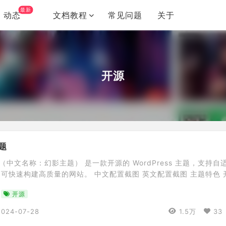
最新
动态
文档教程
常见问题
关于
开源
主题
ge（中文名称：幻影主题） 是一款开源的 WordPress 主题，支持自
可快速构建高质量的网站。 中文配置截图 英文配置截图 主题特色 
与暗黑模式 自定义主色调 自适应设计，兼容多种主流浏览器 支持简
开源
 内置前台注册、登录和重置密码，支持限流 内置前台用户中心 支
码，登录后可见、评论可见、vip可见 图片懒加载 […]
2024-07-28
1.5万
33