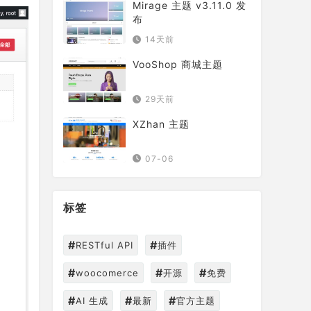
Mirage 主题 v3.11.0 发
布
14天前
VooShop 商城主题
29天前
XZhan 主题
07-06
标签
#
#
RESTful API
插件
#
#
#
woocomerce
开源
免费
#
#
#
AI 生成
最新
官方主题