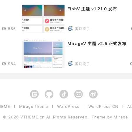
FishV 主题 v1.21.0 发布
586
番茄投手
MirageV 主题 v2.5 正式发布
984
番茄投手
HEME
Mirage theme
WordPress
WordPress CN
A
© 2026
VTHEME.cn
All Rights Reserved.
Theme by
Mirage