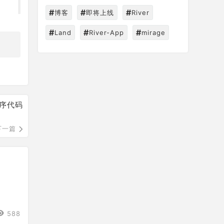
#
#
#
博客
即将上线
River
#
#
#
Land
River-App
mirage
程序代码
下一篇
588