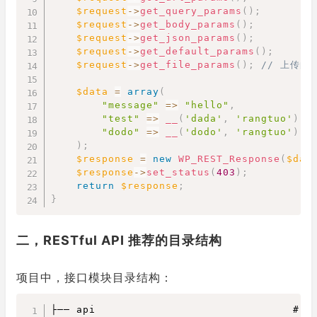
$request
->
get_query_params
(
)
;
$request
->
get_body_params
(
)
;
$request
->
get_json_params
(
)
;
$request
->
get_default_params
(
)
;
$request
->
get_file_params
(
)
;
// 上传的
$data
=
array
(
"message"
=>
"hello"
,
"test"
=>
__
(
'dada'
,
'rangtuo'
)
,
"dodo"
=>
__
(
'dodo'
,
'rangtuo'
)
)
;
$response
=
new
WP_REST_Response
(
$dat
$response
->
set_status
(
403
)
;
return
$response
;
}
二，RESTful API 推荐的目录结构
项目中，接口模块目录结构：
Copy
├── api                               # 