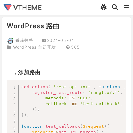
WordPress 路由
番茄投手
2024-05-04
WordPress 主题开发
565
一，添加路由
Copy
add_action
(
'rest_api_init'
,
function
(
)
register_rest_route
(
'rangtuo/v1'
,
'/
'methods'
=>
'GET'
,
'callback'
=>
'test_callback'
,
)
)
;
}
)
;
function
test_callback
(
$request
)
{
$request
->
get_url_params
(
)
;