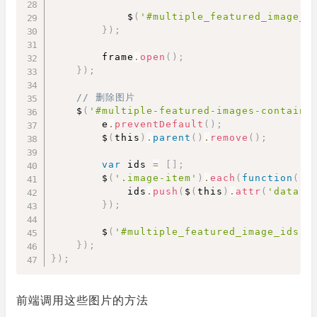
            $
(
'#multiple_featured_image_i
}
)
;
        frame
.
open
(
)
;
}
)
;
// 删除图片
    $
(
'#multiple-featured-images-containe
        e
.
preventDefault
(
)
;
        $
(
this
)
.
parent
(
)
.
remove
(
)
;
var
 ids 
=
[
]
;
        $
(
'.image-item'
)
.
each
(
function
(
)
{
            ids
.
push
(
$
(
this
)
.
attr
(
'data-i
}
)
;
        $
(
'#multiple_featured_image_ids'
)
}
)
;
}
)
;
前端调用这些图片的方法