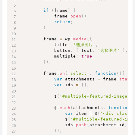
if
(
frame
)
{
            frame
.
open
(
)
;
return
;
}
        frame 
=
 wp
.
media
(
{
            title
:
'选择图片'
,
button
:
{
 text
:
'选择图片'
}
,
multiple
:
true
}
)
;
        frame
.
on
(
'select'
,
function
(
)
{
var
 attachments 
=
 frame
.
state
var
 ids 
=
[
]
;
            $
(
'#multiple-featured-images-
            $
.
each
(
attachments
,
function
(
var
 item 
=
 $
(
'<div class=
                $
(
'#multiple-featured-ima
                ids
.
push
(
attachment
.
id
)
;
}
)
;