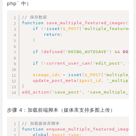
php` 中）
Copy
// 保存数据
function
save_multiple_featured_images
(
$p
if
(
!
isset
(
$_POST
[
'multiple_featured_
return
;
}
if
(
defined
(
'DOING_AUTOSAVE'
)
&&
DOIN
if
(
!
current_user_can
(
'edit_post'
,
$p
$image_ids
=
isset
(
$_POST
[
'multiple_f
update_post_meta
(
$post_id
,
'_multiple
}
add_action
(
'save_post'
,
'save_multiple_fe
步骤 4：加载前端脚本（媒体库支持多图上传）
Copy
// 加载媒体库脚本
function
enqueue_multiple_featured_images
global
$post_type
;