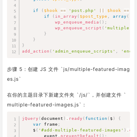
if
(
$hook
==
'post.php'
||
$hook
==
'
if
(
in_array
(
$post_type
,
array
(
'p
wp_enqueue_media
(
)
;
wp_enqueue_script
(
'multiple-f
}
}
}
add_action
(
'admin_enqueue_scripts'
,
'enqu
步骤 5：创建 JS 文件 `js/multiple-featured-imag
es.js`
在你的主题目录下新建文件夹 `/js/`，并创建文件 `
multiple-featured-images.js`：
Copy
jQuery
(
document
)
.
ready
(
function
(
$
)
{
var
 frame
;
    $
(
'#add-multiple-featured-images'
)
.
on
        event
.
preventDefault
(
)
;