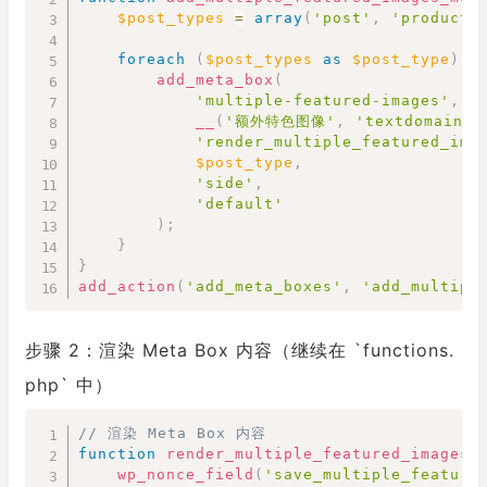
$post_types
=
array
(
'post'
,
'product'
foreach
(
$post_types
as
$post_type
)
{
add_meta_box
(
'multiple-featured-images'
,
__
(
'额外特色图像'
,
'textdomain'
)
'render_multiple_featured_ima
$post_type
,
'side'
,
'default'
)
;
}
}
add_action
(
'add_meta_boxes'
,
'add_multipl
步骤 2：渲染 Meta Box 内容（继续在 `functions.
php` 中）
Copy
// 渲染 Meta Box 内容
function
render_multiple_featured_images_
wp_nonce_field
(
'save_multiple_feature