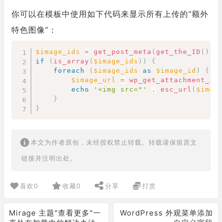
你可以在模板中使用如下代码来显示所有上传的“额外
特色图像”：
Copy
$image_ids
=
get_post_meta
(
get_the_ID
(
)
,
if
(
is_array
(
$image_ids
)
)
{
foreach
(
$image_ids
as
$image_id
)
{
$image_url
=
wp_get_attachment_im
echo
'<img src="'
.
esc_url
(
$imag
}
}
本文为作者原创，未经授权禁止转载。转载请保留原文
链接并注明出处。
喜欢
0
收藏
0
分享
打赏
Mirage 主题"查看更多"一
WordPress 外观菜单添加