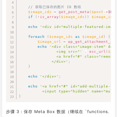
// 获取已保存的图片 ID 数组
$image_ids
=
get_post_meta
(
$post
->
ID
,
if
(
!
is_array
(
$image_ids
)
)
$image_ids
echo
'<div id="multiple-featured-imag
foreach
(
$image_ids
as
$image_id
)
{
$image_url
=
wp_get_attachment_im
echo
'<div class="image-item" dat
                <img src="'
.
esc_url
(
$im
                <a href="#" class="remove-
              </div>'
;
}
echo
'</div>'
;
echo
'<a href="#" id="add-multiple-fe
          <input type="hidden" name="mult
}
步骤 3：保存 Meta Box 数据（继续在 `functions.